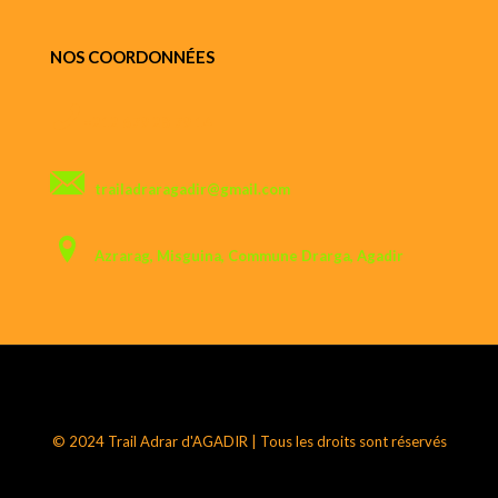
NOS COORDONNÉES
+212 679 28 79 14
trailadraragadir@gmail.com
Azrarag, Misguina, Commune Drarga, Agadir
© 2024 Trail Adrar d'AGADIR | Tous les droits sont réservés